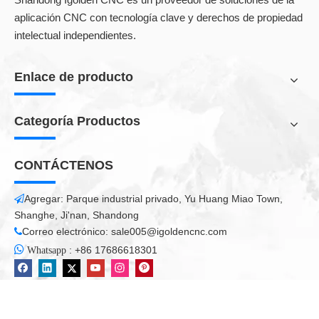
máquina CNC
Máquina de enrutador cnc atc de 5 ejes
aplicación CNC con tecnología clave y derechos de propiedad
intelectual independientes.
Enlace de producto
Todos los productos
Categoría Productos
CONTÁCTENOS
Agregar: Parque industrial privado, Yu Huang Miao Town,

Shanghe, Ji'nan, Shandong
Correo electrónico:
sale005@igoldencnc.com


:
+86 17686618301
Whatsapp