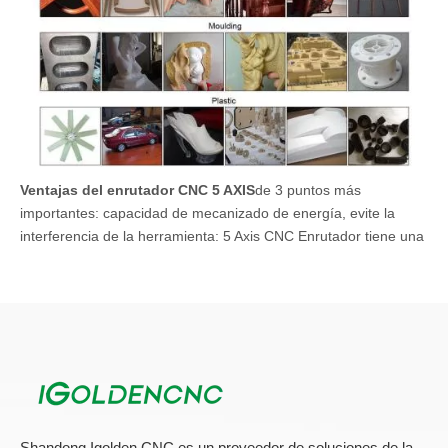
Ventajas del enrutador CNC 5 AXIS
de 3 puntos más
importantes: capacidad de mecanizado de energía, evite la
interferencia de la herramienta: 5 Axis CNC Enrutador tiene una
especie de capacidad de mecanizado de 5 caras, los bits de
herramientas pueden mecanizar más lugares en diferentes
direcciones y evitar la interferencia de la herramienta, esto es
mejor que la herramienta. y abajo de 3 ejes, y el columpio de la
herramienta en una dirección de 4 ejes;
Shandong Igolden CNC es un proveedor de soluciones de la