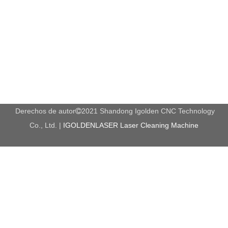
Derechos de autor
2021 Shandong Igolden CNC Technology

Co., Ltd. |
IGOLDENLASER Laser Cleaning Machine