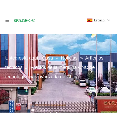
Español
Usted está aquí:
Casa
»
Noticias
»
Artículos
técnicos
»
Precios de la máquina CNC de
tecnología más avanzada de China.