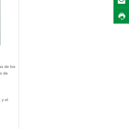
as de los
es de
 y el