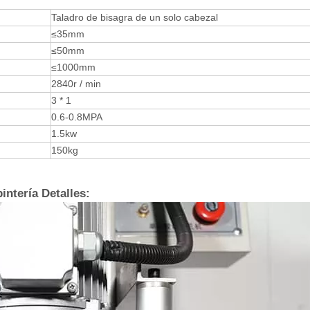
Taladro de bisagra de un solo cabezal
≤35mm
≤50mm
≤1000mm
2840r / min
3 * 1
0.6-0.8MPA
1.5kw
150kg
intería Detalles: