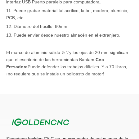
interfaz USB Puerto paralelo para computadora.
11. Puede grabar material tal acrílico, latón, madera, aluminio,
PCB, etc.
12. Diámetro del husillo: 80mm
13. Puede enviar desde nuestro almacén en el extranjero.
El marco de aluminio sólido ⅝ \"y los ejes de 20 mm significan
que el escritorio de las herramientas Bantam.
Cnc
Fresadora
Puede defender los trabajos difíciles. Y a 70 libras,
¡no requiere que se instale un polipasto de motor!
Aplicación de mini fresadora:
1. Industria de muebles de madera: placa de onda, patrón fino,
muebles antiguos, puerta de madera, pantalla, faja artesanal,
puertas compuestas, puertas de armario, puertas interiores,
patas de sofá, cabeceras, etc.
2. Industria publicitaria: Identificación de publicidad, fabricación
de suspiros, grabado acrílico y corte, fabricación de palabras de
Shandong Igolden CNC es un proveedor de soluciones de la