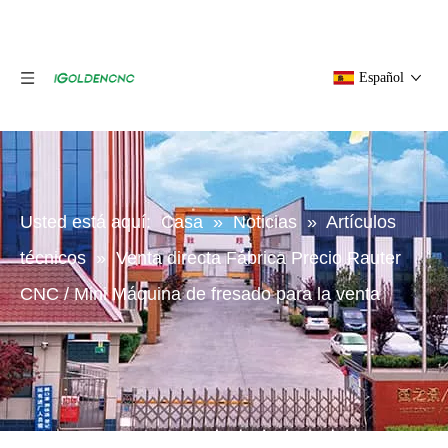
Español
Usted está aquí:
Casa
»
Noticias
»
Artículos
técnicos
»
Venta directa Fábrica Precio Rauter
CNC / Mini Máquina de fresado para la venta