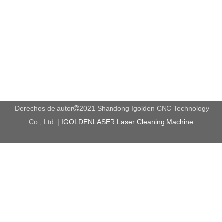
X, Y, Z Precisión de reorientación:
± 0.02mm
Altura máxima de alimentación:
120mm.
Código G * .U00 * .mmg *
Código de operación:
.plt
Software:
NC Studio.
Potencia del husillo:
1.5kw
Eje de velocidad:
0-18,000RPM
Derechos de autor
2021 Shandong Igolden CNC Technology

Potencia (no incluye el husillo):
800w
Co., Ltd. |
IGOLDENLASER Laser Cleaning Machine
Motores de trabajo:
paso a paso
Tensión de trabajo:
AC220V / 50 / 60Hz
Sistema de control:
Control de tarjetas
Memoria:
128m
Ferrocarril de plomo:
Ferrocarril cuadrado
transmisión:
Tornillo de bola