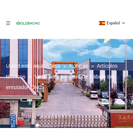
Español
Usted está aquí:
Casa
»
Noticias
»
Artículos
técnicos
»
Ventajas y principio de trabajo del
enrutador CNC.