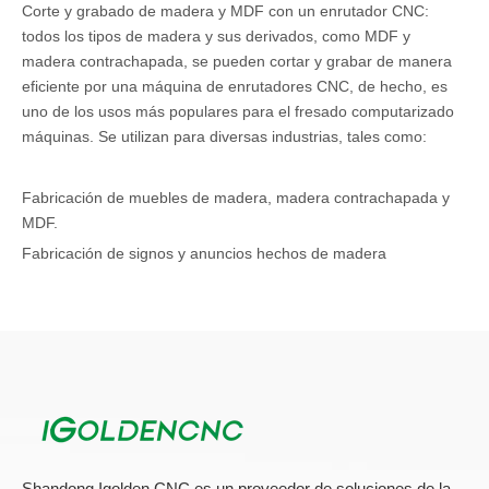
Corte y grabado de madera y MDF con un enrutador CNC:
todos los tipos de madera y sus derivados, como MDF y
madera contrachapada, se pueden cortar y grabar de manera
eficiente por una máquina de enrutadores CNC, de hecho, es
uno de los usos más populares para el fresado computarizado
máquinas. Se utilizan para diversas industrias, tales como:
Fabricación de muebles de madera, madera contrachapada y
MDF.
Fabricación de signos y anuncios hechos de madera
contrachapada y MDF.
Fabricación de moldes para termoformado de madera
contrachapada y MDF.
Fabricación de moldes para madera contrachapada de madera
y molduras MDF.
Fabricación de piezas industriales de madera contrachapada y
MDF.
Fabricación de diversos artículos en general de madera,
Shandong Igolden CNC es un proveedor de soluciones de la