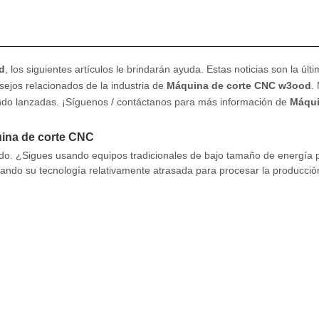
d
, los siguientes artículos le brindarán ayuda. Estas noticias son la últ
nsejos relacionados de la industria de
Máquina de corte CNC w3ood
.
endo lanzadas. ¡Síguenos / contáctanos para más información de
Máqui
uina de corte CNC
do. ¿Sigues usando equipos tradicionales de bajo tamaño de energía 
zando su tecnología relativamente atrasada para procesar la producció
 debe hacer planes para el futuro de su empresa. Ho