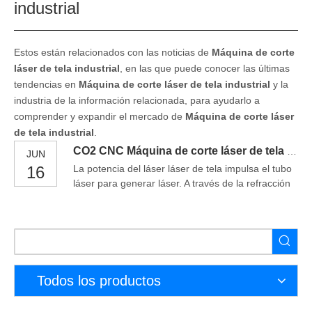
industrial
Estos están relacionados con las noticias de
Máquina de corte
láser de tela industrial
, en las que puede conocer las últimas
tendencias en
Máquina de corte láser de tela industrial
y la
industria de la información relacionada, para ayudarlo a
comprender y expandir el mercado de
Máquina de corte láser
de tela industrial
.
CO2 CNC Máquina de corte láser de tela industrial 80W
JUN
16
La potencia del láser láser de tela impulsa el tubo
láser para generar láser. A través de la refracción
de varios espejos, el láser se transmite a la
cabeza del láser, luego la lente de enfoque en la
cabeza del láser enfoca la luz en un punto, que
puede ser muy alta temperatura. El material se
subliman en
Todos los productos