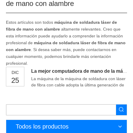
de mano con alambre
Estos artículos son todos
máquina de soldadura láser de
fibra de mano con alambre
altamente relevantes. Creo que
esta información puede ayudarlo a comprender la información
profesional de
máquina de soldadura láser de fibra de mano
con alambre
. Si desea saber más, puede contactarnos en
cualquier momento, podemos brindarle más orientación
profesional.
La mejor computadora de mano de la máquina de soldadura con láser de fibra con alambre en 2021
DIC
25
La máquina de la máquina de soldadura con láser
de fibra con cable adopta la última generación de
láser de fibra para realizar una salida simultánea
de múltiples fibras. En comparación con el sistema
de producción óptica de tradicionalhard, puede
mejorar el grado de libertad de procesamiento y
procesar de manera múltiple a múltiples vigas y
múltiples.
Todos los productos