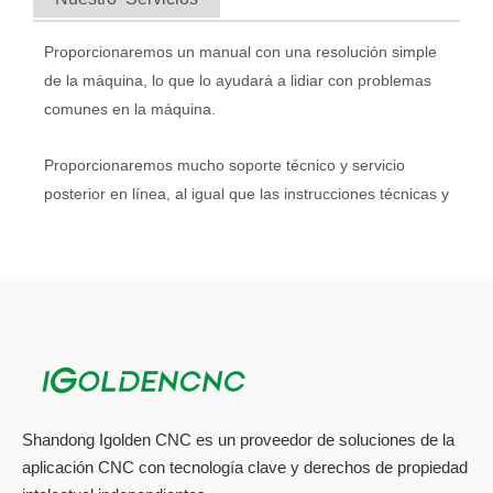
Proporcionaremos un manual con una resolución simple
de la máquina, lo que lo ayudará a lidiar con problemas
comunes en la máquina.
Proporcionaremos mucho soporte técnico y servicio
posterior en línea, al igual que las instrucciones técnicas y
de instalación detalladas. Por ejemplo, cuando encuentre
un problema de mantenimiento, haremos un video
completo y detallado del proceso de operación en función
del problema, parece que estoy de su lado para guiarlo
sobre cómo lidiar con el problema.
Piezas de repuesto y asistencia técnica de 3 rápidos
Nuestra gran cantidad de inventario de piezas de
Shandong Igolden CNC es un proveedor de soluciones de la
repuesto significa que se le entregarán piezas de
aplicación CNC con tecnología clave y derechos de propiedad
repuesto tan pronto como tenga demanda. Obtenga