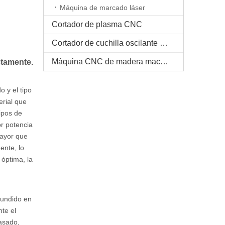
Máquina de marcado láser
Cortador de plasma CNC
Cortador de cuchilla oscilante CNC
Máquina CNC de madera maciza
ctamente.
 y el tipo
erial que
ipos de
or potencia
mayor que
ente, lo
 óptima, la
fundido en
nte el
rasado,