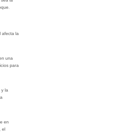
 sea la
oque.
 afecta la
nen una
icios para
y la
la
ie en
 el