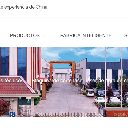
 experiencia de China.
PRODUCTOS
FÁBRICA INTELIGENTE
S
os técnicos
»
Máquina de corte láser láser de fibra de c