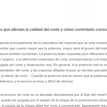
s que afectan la calidad del corte y cómo controlarlo corre
ende principalmente de la naturaleza del material que se está cortando
ncluir que cuanto mayor sea la potencia, mayor será el grosor del mat
 ranura también aumentan; La potencia láser requerida para diferentes t
 de oxígeno. Los diferentes materiales de corte corresponderán a la mej
zgada por corte y observación real. En general, si la potencia real es 
lrededor del corte, y las esquinas afiladas incluso se derriten parcialm
l efecto de corte. . Cuando la potencia real es menor que la potencia
eteriora, y la escoria es dura y difícil de eliminar.
el proceso de corte se ve afectado directamente por el flujo del metal 
a puede ser juzgada por el estado de la chispa de la pulverización dura
, el estado de la chispa debe ser recto y concentrado, ligeramente ret