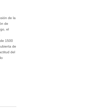
sión de la
ión de
go, el
o
o de 1500
ubierta de
ctitud del
do