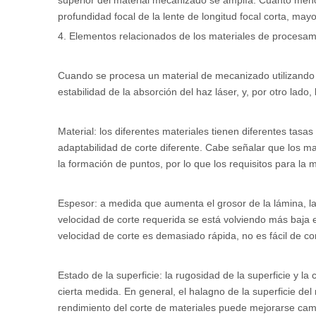
superior del material mecanizado se amplía. Cuanto menor
profundidad focal de la lente de longitud focal corta, may
4. Elementos relacionados de los materiales de procesam
Cuando se procesa un material de mecanizado utilizando un 
estabilidad de la absorción del haz láser, y, por otro lado,
Material: los diferentes materiales tienen diferentes tasas
adaptabilidad de corte diferente. Cabe señalar que los mat
la formación de puntos, por lo que los requisitos para la
Espesor: a medida que aumenta el grosor de la lámina, la
velocidad de corte requerida se está volviendo más baja e i
velocidad de corte es demasiado rápida, no es fácil de cor
Estado de la superficie: la rugosidad de la superficie y la
cierta medida. En general, el halagno de la superficie del m
rendimiento del corte de materiales puede mejorarse cambi