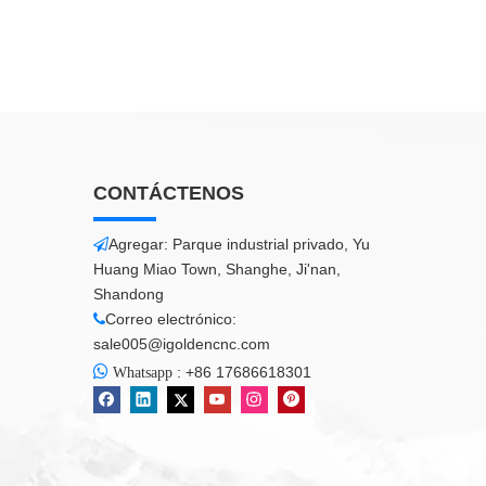
CONTÁCTENOS
Agregar: Parque industrial privado, Yu

Huang Miao Town, Shanghe, Ji'nan,
Shandong
Correo electrónico:

sale005@igoldencnc.com

:
+86 17686618301
Whatsapp