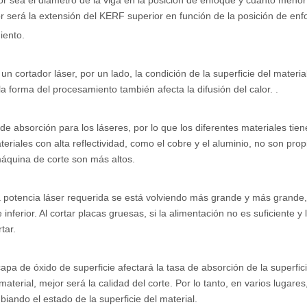
 sea el diámetro de la viga en la posición de enfoque y cuanto menor
or será la extensión del KERF superior en función de la posición de enf
iento.
cortador láser, por un lado, la condición de la superficie del material
 la forma del procesamiento también afecta la difusión del calor. .
 de absorción para los láseres, por lo que los diferentes materiales tie
eriales con alta reflectividad, como el cobre y el aluminio, no son prop
 máquina de corte son más altos.
 potencia láser requerida se está volviendo más grande y más grande, 
nferior. Al cortar placas gruesas, si la alimentación no es suficiente y 
tar.
 capa de óxido de superficie afectará la tasa de absorción de la superfic
aterial, mejor será la calidad del corte. Por lo tanto, en varios lugares,
ando el estado de la superficie del material.