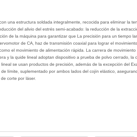
con una estructura soldada integralmente, recocida para eliminar la ten
 reducción del alivio del estrés semi-acabado: la reducción de la extracc
ción de la máquina para garantizar que La precisión para un tiempo lar
servomotor de CA, haz de transmisión coaxial para lograr el movimient
sí como el movimiento de alimentación rápida. La carrera de movimient
 la quide lineal adoptan dispositivo a prueba de polvo cerrado, la c
e lineal se usan productos de precisión, además de la excepción del Exa
r de límite, suplementado por ambos lados del cojín elástico, aseguran
de corte por láser.