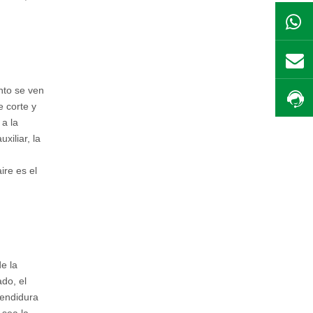
nto se ven
e corte y
 a la
xiliar, la
ire es el
e la
ado, el
hendidura