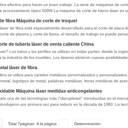
ibra efectivo para hacer un buen trabajo. La serie de máquinas de cort
e procesamiento típico.500W La máquina de corte de hierro láser es 
amiento con guía lineal y sistema de accionamiento de engranajes. Lás
de fibra Máquina de corte de troquel
áser de fibra está especialmente desarrollado para el corte de placa d
corte de plasma y corte de llama, el tamaño de trabajo se puede perso
ales con láser de fibra se caracteriza por una fácil operación, Stru co
rte de tubería láser de venta caliente China
r? Los tubos y los perfiles se utilizan en todas partes, desde la ingen
 la industria de los muebles. Los láseres abrieron nuevas posibilidade
 están aprovechando los beneficios de los tubos cortados por láser
tal láser de fibra.
bra se utiliza para carteles metálicos personalizados y personalizados,
 metal, logotipos de metal, palabras metálicas, letras metálicas de acer
, aleación, metal raro y otros materiales metálicos. . El cortador de lás
oxidable Máquina láser medidas anticongelantes
sido una de las tecnologías más \"disruptivas\" introducidas en el merc
ntrodujeron por primera vez para reducir en la década de 1980. La tec
tivo y \"revolucionario\" porque ha afectado a todo el Estatu
Total 7páginas A la página
Determinación