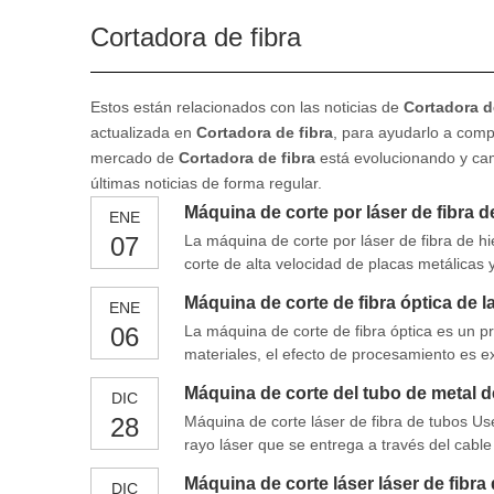
Cortadora de fibra
Estos están relacionados con las noticias de
Cortadora d
actualizada en
Cortadora de fibra
, para ayudarlo a com
mercado de
Cortadora de fibra
está evolucionando y cam
últimas noticias de forma regular.
Máquina de corte por láser de fibra 
ENE
07
La máquina de corte por láser de fibra de hi
corte de alta velocidad de placas metálica
las ganancias de su compañía bien estableci
Máquina de corte de fibra óptica de l
ENE
principalmente F
06
La máquina de corte de fibra óptica es un p
materiales, el efecto de procesamiento es e
media. Sobre la base de reducir el consumo 
Máquina de corte del tubo de metal de
DIC
28
Máquina de corte láser de fibra de tubos Us
rayo láser que se entrega a través del cable d
calidad de haz a medida para cortar metal.
Máquina de corte láser láser de fibra
DIC