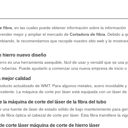
e fibra
, en las cuales puede obtener información sobre la información
prender mejor y ampliar el mercado de
Cortadora de fibra
. Debido a q
biando, le recomendamos que recopile nuestro sitio web y le mostrar
de hierro nuevo diseño
erro es una herramienta asequible, fácil de usar y versátil que se usa 
s y tuberías. Puede ayudarlo a comenzar una nueva empresa de inicio 
da. La máquina de corte por láser de fibra de hierro está diseñada
a mejor calidad
roducto actualizado de WMT. Para algunos metales, acero inoxidable y 
xcelente. La máquina de corte por láser está equipada con un láser de
de energía, el efecto de corte no se descuenta. I
 la máquina de corte del láser de la fibra del tubo
e una fuente de láser de estado sólido de bajo mantenimiento para ge
e fibra óptica al cabezal de corte por láser. Esta fibra transfiere la vi
 Nuestra máquina de corte de tubería de metal cortes a través de NEA
 de corte láser máquina de corte de hierro láser