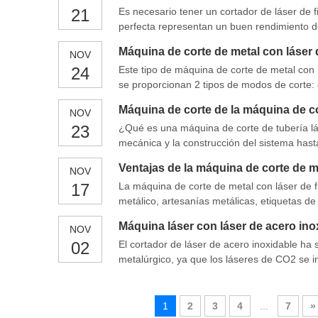
21
Es necesario tener un cortador de láser de f
perfecta representan un buen rendimiento d
estructura de pórtico móvil de doble accion
Máquina de corte de metal con láser 
NOV
profesional cuttin
24
Este tipo de máquina de corte de metal con l
se proporcionan 2 tipos de modos de corte: 
los requisitos, esta máquina de corte de met
Máquina de corte de la máquina de co
NOV
23
¿Qué es una máquina de corte de tubería láse
mecánica y la construcción del sistema hasta
diseño, por lo que cada vez más diseñadores
Ventajas de la máquina de corte de me
NOV
17
La máquina de corte de metal con láser de fi
metálico, artesanías metálicas, etiquetas de
inoxidable, acero al carbono, latón, aluminio
Máquina láser con láser de acero in
NOV
se puede utilizar para CUTT.
02
El cortador de láser de acero inoxidable ha 
metalúrgico, ya que los láseres de CO2 se i
láser de fibra se considera un cambio disrup
1
2
3
4
...
7
»