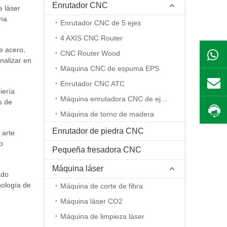
Enrutador CNC
e láser
una
Enrutador CNC de 5 ejes
er
4 AXIS CNC Router
e acero,
CNC Router Wood
nalizar en
Máquina CNC de espuma EPS
mpacto
Enrutador CNC ATC
iería
Máquina enrutadora CNC de eje rotativo
s de
Máquina de torno de madera
Enrutador de piedra CNC
 arte
o
Pequeña fresadora CNC
er de metal
Máquina láser
ado
nología de
Máquina de corte de fibra
Máquina láser CO2
Máquina de limpieza láser