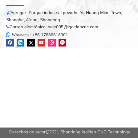
Agregar: Parque industrial privado, Yu Huang Miao Town,

Shanghe, Ji'nan, Shandong
Correo electrónico:
sale005@igoldencnc.com


:
+86 17686618301
Whatsapp
Derechos de autor
2021 Shandong Igolden CNC Technology
