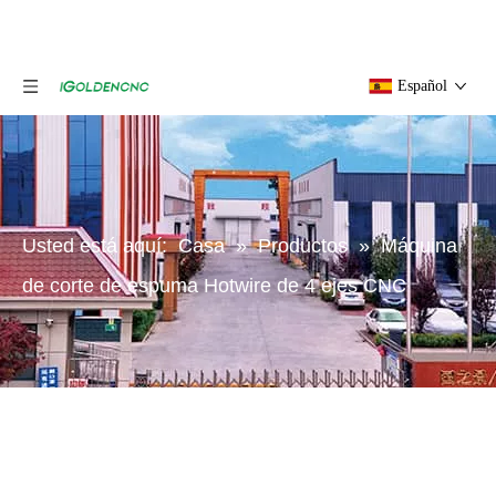
Español
Usted está aquí:
Casa
»
Productos
»
Máquina
de corte de espuma Hotwire de 4 ejes CNC