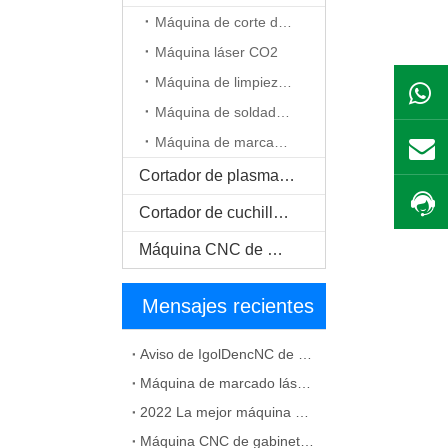
Máquina de corte de fibra
Máquina láser CO2
Máquina de limpieza láser
Máquina de soldadura por láser
Máquina de marcado láser
Cortador de plasma CNC
Cortador de cuchilla oscilante CNC
Máquina CNC de madera maciza
Mensajes recientes
Aviso de IgolDencNC de cambio de nombre de empresa y dirección de oficina
Máquina de marcado láser de fibra para solución de material metálico
2022 La mejor máquina CNC para fabricación de gabinetes
Máquina CNC de gabinete barato a la venta