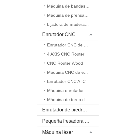
Máquina de bandas de borde
Máquina de prensa al vacío
Lijadora de madera CNC
Enrutador CNC
Enrutador CNC de 5 ejes
4 AXIS CNC Router
CNC Router Wood
Máquina CNC de espuma EPS
Enrutador CNC ATC
Máquina enrutadora CNC de eje rotativo
Máquina de torno de madera
Enrutador de piedra CNC
Pequeña fresadora CNC
Máquina láser