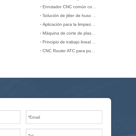
Enrutador CNC común con fallas ATC
Solución de jitter de huso de máquina de enrutador ATC CNC
Aplicación para la limpieza de la máquina láser
Máquina de corte de plasma CNC portátil China
Principio de trabajo lineal ATC CNC Router
CNC Router ATC para puerta de madera MDF