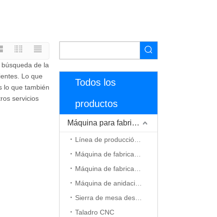
a búsqueda de la
ientes. Lo que
Todos los
es lo que también
ros servicios
productos
Máquina para fabricar muebles
Línea de producción de muebles
Máquina de fabricación de gabinetes
Máquina de fabricación de puerta de madera
Máquina de anidación CNC
Sierra de mesa deslizante
Taladro CNC