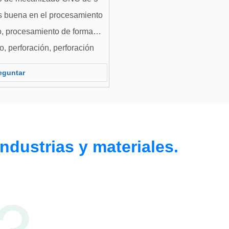
es buena en el procesamiento
o, procesamiento de forma
, perforación, perforación
liamente es ampliamente
eguntar
tífica aeroespacial, militar,
po médico de alta precisión,
ndustrias y materiales.