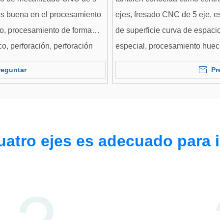
es buena en el procesamiento
ejes, fresado CNC de 5 eje, 
io, procesamiento de forma
de superficie curva de espaci
o, perforación, perforación
especial, procesamiento hueco
liamente es ampliamente
oblicua, bisuga, etc. Es amp
reguntar
Pr
tífica aeroespacial, militar,
Utilizado en investigación cien
ipo médico de alta precisión,
maquinaria de precisión, equi
fabricación normal, etc.
atro ejes es adecuado para i