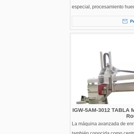
especial, procesamiento huec
oblicua, chaflán, etc.
P
IGW-5AM-3012 TABLA 
Ro
La máquina avanzada de enr
también conocida como cent