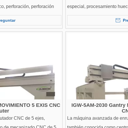
o, perforación, perforación
especial, procesamiento hueco
oblicua, bisuga, etc. Es amp
reguntar
Pr
Utilizado en investigación cien
maquinaria de precisión, equi
fabricación normal, etc.
MOVIMIENTO 5 EXIS CNC
IGW-5AM-2030 Gantry M
uter
C
utador CNC de 5 ejes,
La máquina avanzada de enru
ro de mecanizado CNC de 5
también conocida como cent