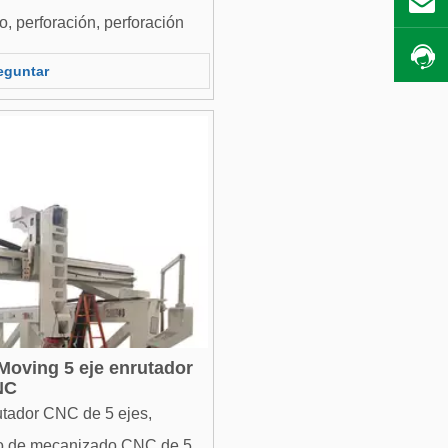
, perforación, perforación
liamente es ampliamente
eguntar
tífica aeroespacial, militar,
po médico de alta precisión,
oving 5 eje enrutador
NC
tador CNC de 5 ejes,
ro de mecanizado CNC de 5