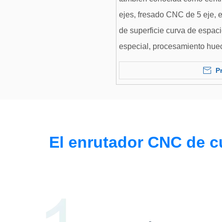
ejes, fresado CNC de 5 eje, 
de superficie curva de espac
especial, procesamiento huec
oblicua, bisuga, etc. Es amp
P
Utilizado en investigación cien
maquinaria de precisión, equ
fabricación normal, etc.
El enrutador CNC de cu