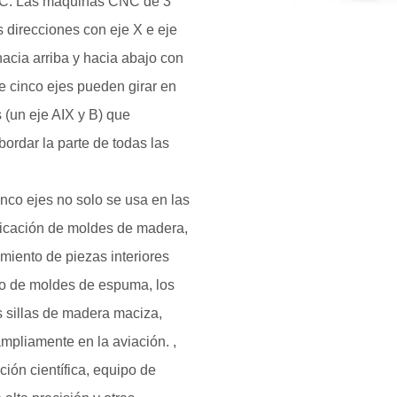
NC. Las máquinas CNC de 3
 direcciones con eje X e eje
hacia arriba y hacia abajo con
 cinco ejes pueden girar en
s (un eje AIX y B) que
ordar la parte de todas las
nco ejes no solo se usa en las
bricación de moldes de madera,
amiento de piezas interiores
to de moldes de espuma, los
s sillas de madera maciza,
ampliamente en la aviación. ,
ación científica, equipo de